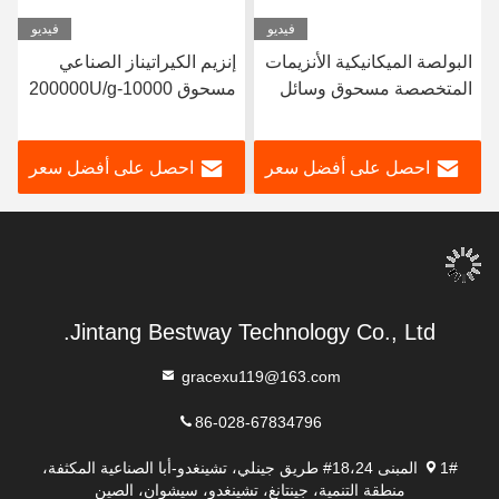
فيديو
فيديو
البولصة الميكانيكية الأنزيمات
إنزيم الكيراتيناز الصناعي
المتخصصة مسحوق وسائل
مسحوق 10000-200000U/g
ISO9001
احصل على أفضل سعر
احصل على أفضل سعر
Jintang Bestway Technology Co., Ltd.
gracexu119@163.com
86-028-67834796
1# المبنى 18،24# طريق جينلي، تشينغدو-أبا الصناعية المكثفة،
منطقة التنمية، جينتانغ، تشينغدو، سيشوان، الصين