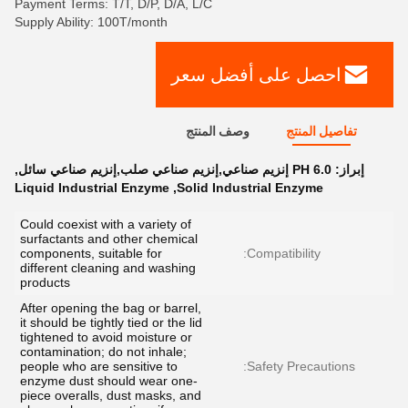
Payment Terms: T/T, D/P, D/A, L/C
Supply Ability: 100T/month
احصل على أفضل سعر
تفاصيل المنتج
وصف المنتج
إبراز:
6.0 PH إنزيم صناعي,إنزيم صناعي صلب,إنزيم صناعي سائل
,
Liquid Industrial Enzyme
,
Solid Industrial Enzyme
Could coexist with a variety of
surfactants and other chemical
components, suitable for
Compatibility:
different cleaning and washing
products
After opening the bag or barrel,
it should be tightly tied or the lid
tightened to avoid moisture or
contamination; do not inhale;
people who are sensitive to
Safety Precautions:
enzyme dust should wear one-
piece overalls, dust masks, and