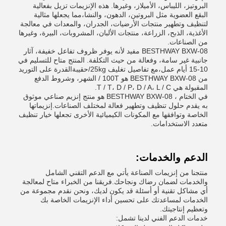
البروتيز، الليباس، الأميلاز، وغيرها. هذه الإنزيمات تزيل بفعالية
البقع العضوية مثل البروتين، الدهون، والنشا،مما يجعلها مثالية
لتنظيف وتطهير منتجات الأرضيات، الجدران، والمعدات في معالجة
الأغذية، الذبح، الزراعة، منتجات الألبان، المشروبات، البيرة، وغيرها
من الصناعات.
BESTHWAY BXW-08 مفيد لأنه يوفر ظروف تفاعل خفيفة، آثار
جانبية غير سامة، وفعالة من حيث التكلفة. المنتج متاح للتسليم في
10-15 أيام عمل،مع تفاصيل تغليف 25kg/حقيبةالقدرة على التوريد
من BESTHWAY BXW-08 هو 100T / الشهر، وشروط الدفع
المقبولة هي T / T، D / P، D / A، L / C.
في الختام ، BESTHWAY BXW-08 هو منتج إنزيم صناعي موثوق
به يقدم حلول تنظيف وتطهير فعالة لمختلف الصناعات.إنزيماتها
الخاصة وتوافقها مع المكونات الكيميائية الأخرى تجعلها خيار تنظيف
متعدد الاستخدامات.
الدعم والخدمات:
منتجنا من إنزيمات الصناعة يأتي مع الدعم التقني الشامل
والخدمات لضمان رضاك ونجاحك.فريقنا من الخبراء متاح لمعالجة
أي مشاكل تقنية أو أسئلة قد يكون لديك، ونحن نقدم مجموعة من
الخدمات لمساعدتك على تحسين أداء الإنزيمات الخاصة بك
وتعظيم إنتاجيتك.
خدمات الدعم الفني لدينا تشمل: