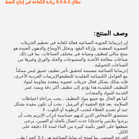
نطاق 6.0-9.0 زيادة الكفاءة في إنتاج النفط
وصف المنتج:
إن إنزيماتنا الحيوية الصناعية فعالة للغاية في تحطيم الجزيئات
العضوية المعقدة، وإزالة البقع، وتحلل الأوساخ والدهون العنيدة.هو
منتج مثالي لتنظيف وصيانة في مختلف الصناعات، بما في ذلك
صناعات معالجة الأغذية والمنسوجات والجلد والورق وغيرها من
الصناعات التحويلية.
إنزيماتنا الصناعية مصممة لتحقيق تأثير تنظيف عميق ليس ممكناً
مع العوامل الكيميائية التقليدية للتنظيفوالإنزيمات الفردية الأخرى،
فإنه يفكك بشكل فعال جزيئات عضوية معقدة مقاومة لمواد
التنظيف التقليدية.هذا يؤدي إلى تنظيف أكثر دقة ويمدد عمر
الخدمة للمواد والمعدات.
كما هو الحال مع جميع مواد التنظيف ، يجب مراعاة احتياطات
السلامة. بعد فتح الحقيبة أو البرميل ، يجب أن تكون مقيدة بشكل
جيد أو تشديد الغطاء لتجنب الرطوبة أو التلوث. لا
تستنشق.الأشخاص الذين لديهم حساسية لتراب الإنزيم يجب أن
يرتدوا ملابس واحدةإذا حدث اتصال بالجلد أو العينين، يرجى
شطفها على الفور بكمية كبيرة من الماء لمدة 15 دقيقة على
الأقل.
الجرعة الموصى بها لمنتج إنزيماتنا الصناعية هي 1-3 كجم / طن،