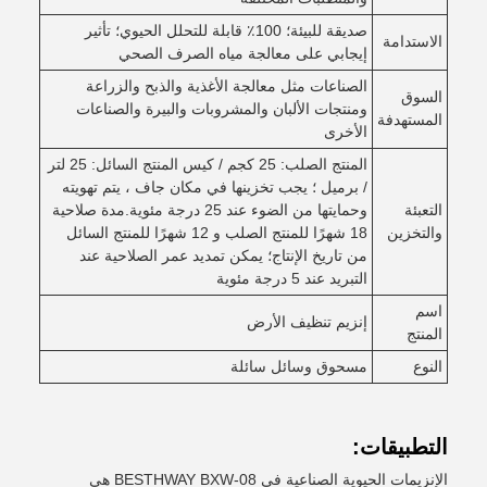
صديقة للبيئة؛ 100٪ قابلة للتحلل الحيوي؛ تأثير
الاستدامة
إيجابي على معالجة مياه الصرف الصحي
الصناعات مثل معالجة الأغذية والذبح والزراعة
السوق
ومنتجات الألبان والمشروبات والبيرة والصناعات
المستهدفة
الأخرى
المنتج الصلب: 25 كجم / كيس المنتج السائل: 25 لتر
/ برميل ؛ يجب تخزينها في مكان جاف ، يتم تهويته
التعبئة
وحمايتها من الضوء عند 25 درجة مئوية.مدة صلاحية
والتخزين
18 شهرًا للمنتج الصلب و 12 شهرًا للمنتج السائل
من تاريخ الإنتاج؛ يمكن تمديد عمر الصلاحية عند
التبريد عند 5 درجة مئوية
اسم
إنزيم تنظيف الأرض
المنتج
النوع
مسحوق وسائل سائلة
التطبيقات:
الإنزيمات الحيوية الصناعية في BESTHWAY BXW-08 هي