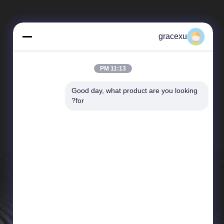
gracexu
11:13 PM
Good day, what product are you looking 
المنتجات
for?
إنزيمات الغذاء
إنزيم صناعي
إنزيم الخبز
انزيم المنظفات
إنزيم البروتين
إنزيم النشا