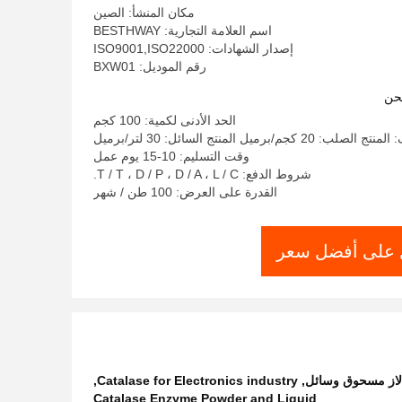
مكان المنشأ: الصين
اسم العلامة التجارية: BESTHWAY
إصدار الشهادات: ISO9001,ISO22000
رقم الموديل: BXW01
حن
الحد الأدنى لكمية: 100 كجم
كجم/برميل المنتج السائل: 30 لتر/برميل
وقت التسليم: 10-15 يوم عمل
شروط الدفع: T / T ، D / P ، D / A ، L / C.
القدرة على العرض: 100 طن / شهر
على أفضل سعر
كاتالاز مسحوق وسائل
,
Catalase for Electronics industry
,
Catalase Enzyme Powder and Liquid