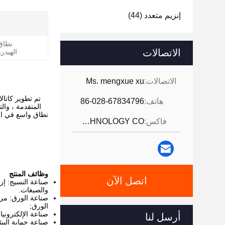
إنزيم متعدد
(44)
نطاق
الاتصالات
الهيدر
الاتصالات:
Ms. mengxue xu
تم تطوير كاتالازة Besthway من قبل Besthway Technology باستخدام الهندسة 
هاتف:
86-028-67834796
المتقدمة ، وال
نطاق واسع في الم
فاكس:
JINTANG BESTWAY TECHNOLOGY CO
وظائف المنتج
اتصل الآن
صناعة النسيج: إزا
والصبغات.
صناعة الورق: مرا
الورق;
صناعة الإلكتروني
أرسل لنا
صناعة حماية البي