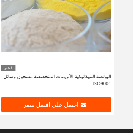
ديو
فيديو
ل
البولصة الميكانيكية الأنزيمات المتخصصة مسحوق وسائل
ISO9001
احصل على أفضل سعر