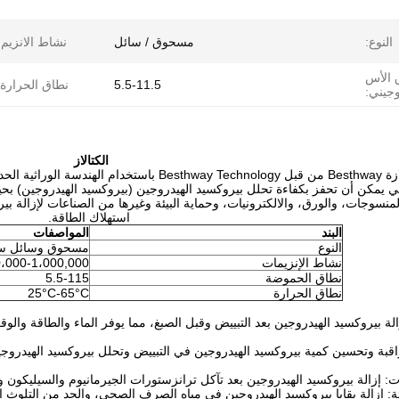
النوع:
مسحوق / سائل
نشاط الانزيم:
 الأس
5.5-11.5
نطاق الحرارة:
وجيني:
الكتالاز
الوراثية الحديثة،
تي يمكن أن تحفز بكفاءة تحلل بيروكسيد الهيدروجين (بيروكسيد الهيدروجين) بح
نسوجات، والورق، والالكترونيات، وحماية البيئة وغيرها من الصناعات لإزالة بير
استهلاك الطاقة.
البند
المواصفات
النوع
مسحوق وسائل سا
نشاط الإنزيمات
50،000-1،000,000 و
نطاق الحموضة
5.5-115
نطاق الحرارة
25°C-65°C
لة بيروكسيد الهيدروجين بعد التبييض وقبل الصبغ، مما يوفر الماء والطاقة والو
قبة وتحسين كمية بيروكسيد الهيدروجين في التبييض وتحلل بيروكسيد الهيدروجين 
ات: إزالة بيروكسيد الهيدروجين بعد تآكل ترانزستورات الجيرمانيوم والسيليكون 
ئة: إزالة بقايا بيروكسيد الهيدروجين في مياه الصرف الصحي، والحد من التلوث ال