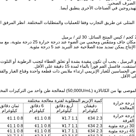
ه الصرف الصحي;
هيدروجين في الصناعات الأخرى ينطبق أيضا.
 المثلى عن طريق التجارب وفقا للعمليات والمتطلبات المختلفة. انظر المرفق ال
اج.يمكن تمديد مدة الصلاحية عند التبريد عند 5 درجة مئوية.
أو البرميل ، يجب أن تكون مقيدة بشدة أو تغلق الغطاء لتجنب الرطوبة أو التلوث.
، فاغسل الفم فوراً بالماء لمدة 15 دقيقة على الأقل.
الحساسين للغبار الإنزيمي ارتداء ملابس ذات قطعة واحدة وقناع الغبار والقفاز
 (50,000U/mL) لمعالجة طن واحد من التركيزات المختلفة من H2O2
كمية الإنزيم المطلوبة لفترة معالجة مختلفة
درجة حرارة
دقيقتان
أربع دقائق
6 دقائق
ثمان دقائق
المعالجة
كيلوغرام
كيلوغرام
كيلوغرام
كيلوغرام
درجة حرارة
0.8 ¢1.1
0.8 ¢1.1
1.1 ¥1.7
2.3 ¢34
الغرفة
30 درجة مئوية
2.3 ¢34
1.1 ¥1.7
0.8 ¢1.1
0.8 ¢1.1
45 درجة مئوية
2.3 ¢34
1.1 ¥1.7
0.8 ¢1.1
0.8 ¢1.1