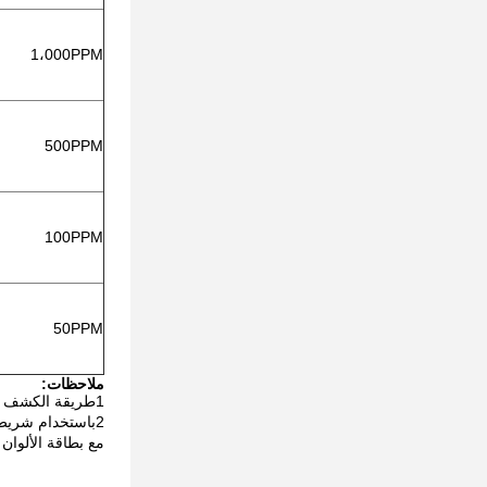
1،000PPM
500PPM
100PPM
50PPM
ملاحظات:
1طريقة الكشف عن نشاط الكاتالاز هي Na
2باستخدام شريط اختبار بيروكسيد الهيدروجين MERCK لقياس H المتبقي
مع بطاقة الألوان القياسية في 15 ثانية، وتنته