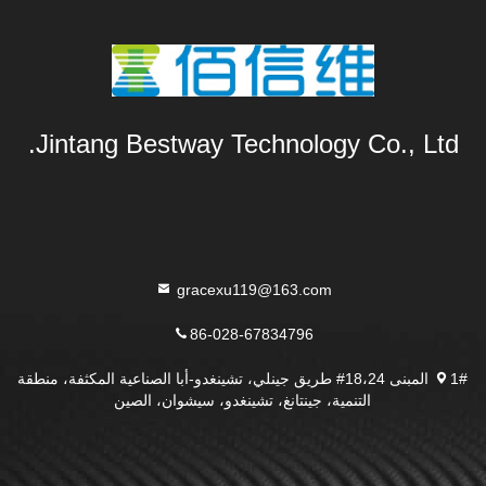
Jintang Bestway Technology Co., Ltd.
gracexu119@163.com
86-028-67834796
1# المبنى 18،24# طريق جينلي، تشينغدو-أبا الصناعية المكثفة، منطقة
التنمية، جينتانغ، تشينغدو، سيشوان، الصين