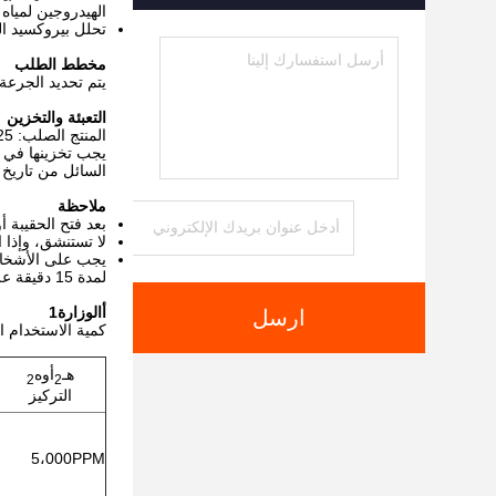
الهيدروجين لميا
تحلل بيروكسيد ال
مخطط الطلب
يتم تحديد الجرعة
التعبئة والتخزين
المنتج الصلب: 25 كجم / كيس المنتج السائل: 30 لتر / برميل
السائل من تاريخ الإنت
ملاحظة
بعد فتح الحقيبة 
لا تستنشق، وإذا استنقت
يجب على الأشخاص 
لمدة 15 دقيقة على الأقل.
أ
الوزارة
1
ارسل
كمية الاستخدام الموصى بها من الكاتالازة
هـ
أوه
2
2
التركيز
5،000PPM