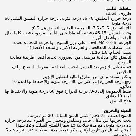
مخطط الطلب
ظروف العملية:
درجة حرارة التطبيق: 45-55 درجة مئوية، درجة حرارة التطبيق المثلى 50
درجة مئوية.
pH التطبيق: 5. 5- 7.5، الحموضة المثلى للتطبيق هي 6.5;
وقت الغسيل: 15-45 دقيقة ، اعتمادا على التأثير المرغوب فيه ، كلما طال
الوقت ، وأفضل تأثير ؛
الجرعة: 0.5-1.0% (owf - على وزن النسيج ، والجرعة المحددة تعتمد
على متطلبات المعالجة ، والجرعة الأكبر ، والنتيجة الأفضل) ؛
نسبة الحمام: 1:5-1:15.
لتحقيق نتائج معالجة مرضية، من الضروري تحديد أفضل طريقة معالجة
الديزينج.
قم بتعطيل الإنزيم بعد الغسيل لتجنب المعالجة المفرطة للنسيج وتلف
الملابس.
يمكن استخدام أي من الطرق التالية لتعطيل الإنزيم:
رفع درجة الحرارة إلى أكثر من 80 درجة مئوية والاحتفاظ بها لمدة 10
دقائق.
ضبط الحموضة إلى 8-9، درجة الحرارة فوق 60 درجة مئوية والاحتفاظ بها
لمدة 10 دقائق.
علاج التبييض
التعبئة والتخزين
المنتج الصلب: 25 كجم / كيس المنتج السائل: 30 لتر / برميل.
يجب تخزينها في مكان جاف ومتنفّس ومحمي من الضوء عند درجة حرارة
25 درجة مئوية، مع مدة صلاحية 18 شهرًا للمنتج الصلب و 12 شهرًا
للمنتج السائل من تاريخ الإنتاج.يمكن تمديد مدة الصلاحية عند التبريد عند 5
درجة مئوية.