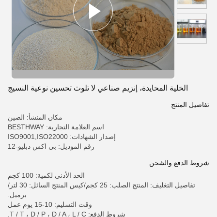
الخلية المحايدة، إنزيم صناعي لا تلوث تحسين نوعية النسيج
تفاصيل المنتج
مكان المنشأ: الصين
اسم العلامة التجارية: BESTHWAY
إصدار الشهادات: ISO9001,ISO22000
رقم الموديل: بي اكس دبليو-12
شروط الدفع والشحن
الحد الأدنى لكمية: 100 كجم
تفاصيل التغليف: المنتج الصلب: 25 كجم/كيس المنتج السائل: 30 لتر/
برميل.
وقت التسليم: 10-15 يوم عمل
شروط الدفع: T / T ، D / P ، D / A ، L / C.