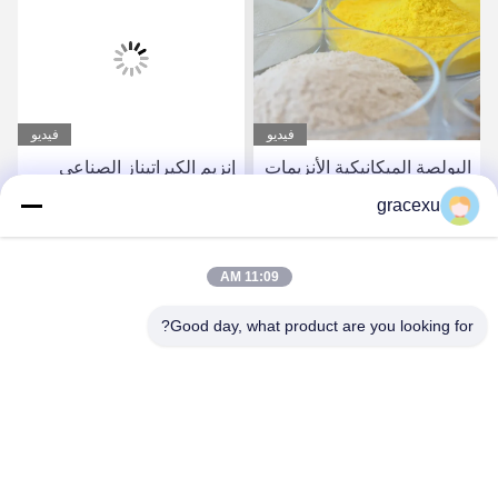
فيديو
فيديو
البولصة الميكانيكية الأنزيمات
إنزيم الكيراتيناز الصناعي
المتخصصة مسحوق وسائل
مسحوق 10000-200000U/g
gracexu
ISO9001
احصل على أفضل سعر
احصل على أفضل سعر
11:09 AM
Good day, what product are you looking for?
Jintang Bestway Technology Co., Ltd.
gracexu119@163.com