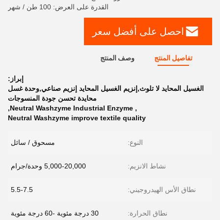
القدرة على العرض: 100 طن / شهر
احصل على أفضل سعر
تفاصيل المنتج
وصف المنتج
إبراز:
الغسيل المحايد لا تلوث,إنزيم الغسيل المحايد إنزيم صناعي,وحدة غسل
محايدة تحسن جودة المنسوجات
,
Neutral Washzyme Industrial Enzyme
,
Neutral Washzyme improve textile quality
النوع:
مسحوق / سائل
نشاط الانزيم:
5,000-20,000 وحدة/جرام
نطاق الأس الهيدروجيني:
5.5-7.5
نطاق الحرارة:
30 درجة مئوية -60 درجة مئوية