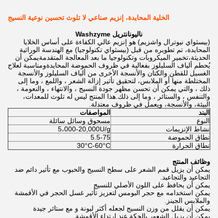
الخلية المحايدة، إنزيم صناعي لا تلوث تحسين نوعية النسيج
ن
اليونان
تريل Washzyme
(بيسثواي نيوترال واشزيم) هو إنزيم عالي الكفاءة على أساس الخلايا
المحايدة، تم تطويره من قبل (بيسثواي تكنولوجيا) مع الهندسة الوراثية
الحديثة،تخمير الميكروبات وتكنولوجيا ما بعد المعالجة المتقدمةيمكن أن
يُحطم ألياف السليلوز بفعالية في ظروف الحموضة المحايدةومناسبة لعلاج
الغسيل للقطن والكتان والأنسجة الأخرى من ألياف السليلوز والأنسجة
المختلطة منها أو الملابس، لتحقيق تأثير إزالة الشعر ، واللمع ، وما إلى
ذلك ، والتي يمكن أن تحسن مظهر جودة النسيج ، والانتهاء ، والنعومة ،
والتنفس ، والستائر ، وما إلى ذلك.هذا المنتج ليس له تلوث للمعدات،
البيئة، والأنسجة، ويعمل في ظروف معتدلة.
البند
المواصفات
النوع
مسحوق وسائل سائلة
نشاط الإنزيمات
5،000-20,000U/g
نطاق الحموضة
5.5-75
نطاق الحرارة
30°C-60°C
وظائف المنتج
يمكن أن يزيل قمم الشعر على سطح النسيج والحبوب مع تأثير دائم ضد
التجاعيد والتجاعيد.
يمكن أن يحافظ على اللون الأصلي للنسيج
يمكن استخدامه مع حجر البومس لتعزيز تأثير غسل الحجر في الأقمشة
والملابس الجينز.
يمكن أن يقلل من وزن النسيج لجعله أكثر ليونة و مع ستائر جيدة
يمكن أن يزيل الشعور بالحكة عند ارتداء الأقمشة