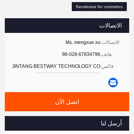
Keratinase for cosmetics
الاتصالات
الاتصالات:
Ms. mengxue xu
هاتف:
86-028-67834796
فاكس:
JINTANG BESTWAY TECHNOLOGY CO
اتصل الآن
أرسل لنا