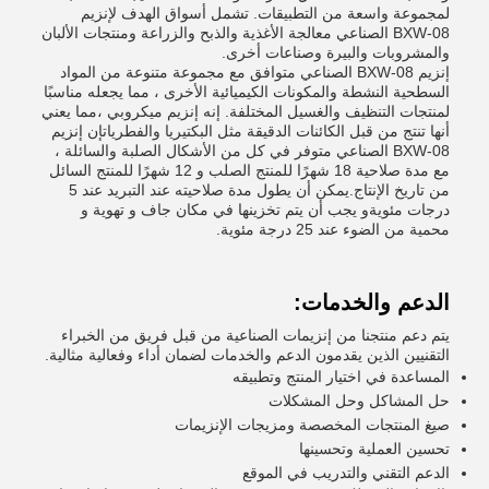
لمجموعة واسعة من التطبيقات. تشمل أسواق الهدف لإنزيم
BXW-08 الصناعي معالجة الأغذية والذبح والزراعة ومنتجات الألبان
والمشروبات والبيرة وصناعات أخرى.
إنزيم BXW-08 الصناعي متوافق مع مجموعة متنوعة من المواد
السطحية النشطة والمكونات الكيميائية الأخرى ، مما يجعله مناسبًا
لمنتجات التنظيف والغسيل المختلفة. إنه إنزيم ميكروبي ،مما يعني
أنها تنتج من قبل الكائنات الدقيقة مثل البكتيريا والفطرياتإن إنزيم
BXW-08 الصناعي متوفر في كل من الأشكال الصلبة والسائلة ،
مع مدة صلاحية 18 شهرًا للمنتج الصلب و 12 شهرًا للمنتج السائل
من تاريخ الإنتاج.يمكن أن يطول مدة صلاحيته عند التبريد عند 5
درجات مئويةو يجب أن يتم تخزينها في مكان جاف و تهوية و
محمية من الضوء عند 25 درجة مئوية.
الدعم والخدمات:
يتم دعم منتجنا من إنزيمات الصناعية من قبل فريق من الخبراء
التقنيين الذين يقدمون الدعم والخدمات لضمان أداء وفعالية مثالية.
المساعدة في اختيار المنتج وتطبيقه
حل المشاكل وحل المشكلات
صيغ المنتجات المخصصة ومزيجات الإنزيمات
تحسين العملية وتحسينها
الدعم التقني والتدريب في الموقع