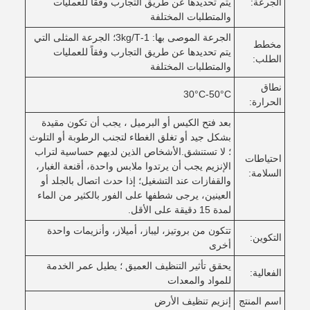
الجرعة:
يتم تحديدها عن طريق التجارب وفقاً للعمليات
والمتطلبات المختلفة
الجرعة الموصى بها: 1-3kg/T؛ الجرعة المثلى التي
مخطط
يتم تحديدها عن طريق التجارب وفقاً للعمليات
الطلب:
والمتطلبات المختلفة
نطاق
30°C-50°C
الحرارة:
بعد فتح الكيس أو البرميل ، يجب أن تكون مقيدة
بشكل جيد أو تغلق الغطاء لتجنب الرطوبة أو التلوث
؛ لا تستنشق.الأشخاص الذين لديهم حساسية لتراب
احتياطات
الإنزيم يجب أن يرتدوا ملابس واحدة، أقنعة الغبار،
السلامة:
والقفازات عند التشغيل؛ إذا حدث اتصال بالجلد أو
العينين، يرجى شطفها على الفور بالكثير من الماء
لمدة 15 دقيقة على الأقل.
تتكون من بروتيز، ليباز، أميلاز، وأنزيمات واحدة
التكوين:
أخرى
يحقق تأثير التنظيف العميق ؛ يطيل عمر الخدمة
الفعالية:
للمواد والمعدات
اسم المنتج
إنزيم تنظيف الأرض