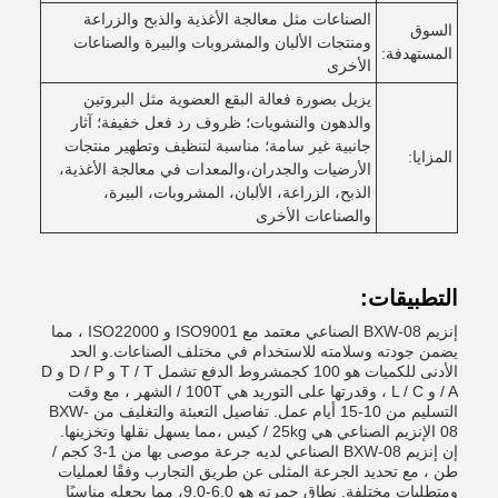
الصناعات مثل معالجة الأغذية والذبح والزراعة
السوق
ومنتجات الألبان والمشروبات والبيرة والصناعات
المستهدفة:
الأخرى
يزيل بصورة فعالة البقع العضوية مثل البروتين
والدهون والنشويات؛ ظروف رد فعل خفيفة؛ آثار
جانبية غير سامة؛ مناسبة لتنظيف وتطهير منتجات
المزايا:
الأرضيات والجدران،والمعدات في معالجة الأغذية،
الذبح، الزراعة، الألبان، المشروبات، البيرة،
والصناعات الأخرى
التطبيقات:
إنزيم BXW-08 الصناعي معتمد مع ISO9001 و ISO22000 ، مما
يضمن جودته وسلامته للاستخدام في مختلف الصناعات.و الحد
الأدنى للكميات هو 100 كجمشروط الدفع تشمل T / T و D / P و D
/ A و L / C ، وقدرتها على التوريد هي 100T / الشهر ، مع وقت
التسليم من 10-15 أيام عمل. تفاصيل التعبئة والتغليف من BXW-
08 الإنزيم الصناعي هي 25kg / كيس ،مما يسهل نقلها وتخزينها.
إن إنزيم BXW-08 الصناعي لديه جرعة موصى بها من 1-3 كجم /
طن ، مع تحديد الجرعة المثلى عن طريق التجارب وفقًا لعمليات
ومتطلبات مختلفة. نطاق حمرته هو 6.0-9.0، مما يجعله مناسبًا