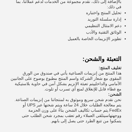
بالإضافة إلى ذلك، نقدم مجموعة من الخدمات لدعم عملائنا، بما
في ذلك:
تحليل المنتج واختباره
إدارة سلسلة التوريد
دعم الامتثال التنظيمي
الوثائق التقنية والأدب
تطوير الإنزيمات الخاصة بالعميل
التعبئة والشحن:
تغليف المنتج:
هذا المنتج من إنزيمات الصناعية يأتي في صندوق من الورق
المقوى مع شعار الشركة واسم المنتج مطبوع بوضوح على الجانبين
الأمامي والداخلييتم تعبئة الإنزيم بشكل آمن في حاوية بلاستيكية
مع غطاء قابل للإنغلاق لمنع أي تسرب أو تلوث.
الشحن:
نحن نقدم شحن سريع وموثوق به لمنتجاتنا من إنزيمات الصناعة.
يتم معالجة الطلبات خلال 24 ساعة ويتم شحنها عبر UPS أو
FedEx.يتم حساب تكاليف الشحن بناءً على وزن الحزمة
ووجهتهاسيتلقى العملاء رقم تعقب بمجرد شحن الطلب حتى
يتمكنوا من تتبع الطرد حتى يصل إلى بابهم.