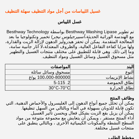
غسيل الليباسات من أجل مواد التنظيف سهلة التنظيف
غسل الليباس
تم تطوير Besthway Washing Lipase بواسطة Besthway Technology
مع الهندسة الوراثية الحديثة،
أسبيرجيلوس نيجر
) تخمير وتكنولوجيا ما بعد
المعالجة المتقدمة. يمكن أن تحفز هيدروليز الدهون لإزالة الزيت والقذارة،
ولها مزايا كفاءة التفاعل العالية، والظروف المعتدلة،لا آثار جانبية سامة،
وما إلى ذلك. وهي قابلة للتطبيق على مختلف منتجات الغسيل والتطهير
مثل مسحوق الغسيل وسائل الغسيل ومواد التنظيف.
البند
المواصفات
النوع
مسحوق وسائل سائلة
نشاط الإنزيمات
100،000-800000 يو/غ
نطاق الحموضة
2. 5-115
نطاق الحرارة
30°C-70°C
وظائف المنتج
يمكن أن تحلل جميع أنواع الدهون إلى الغليسرول والأحماض الدهنية، التي
تكون قابلة للذوبان بسهولة في الماء وبالتالي من السهل تنظيفها.
يمكن أن يزيل بقع الزيت بشكل فعال ويحسن تأثير الغسيل.
أداء المنتج مستقر ، ويمكن أن يتعايش مع مجموعة متنوعة من مواد
السطح النشطة والمكونات الكيميائية الأخرى ، وبالتالي ينطبق على
منتجات غسيل مختلفة.
مخطط الطلب