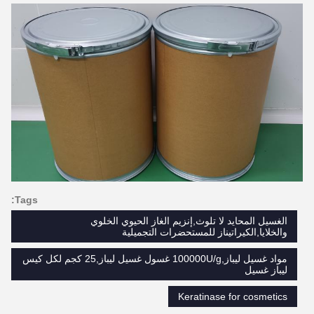
Tags:
الغسيل المحايد لا تلوث,إنزيم الغاز الحيوي الخلوي
والخلايا,الكيراتيناز للمستحضرات التجميلية
مواد غسيل ليباز,100000U/g غسول غسيل ليباز,25 كجم لكل كيس
ليباز غسيل
Keratinase for cosmetics