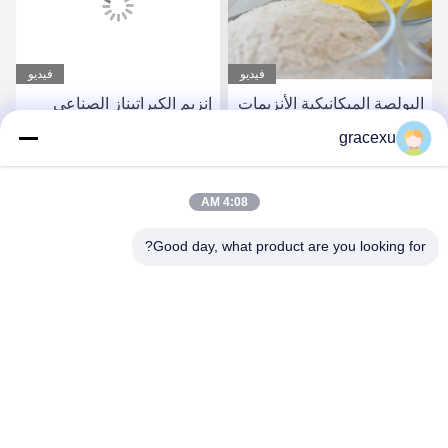
فيديو
فيديو
البولصة الميكانيكية الأنزيمات
إنزيم الكيراتيناز الصناعي
المتخصصة مسحوق وسائل
مسحوق 10000-200000U/g
gracexu
ISO9001
احصل على أفضل سعر
احصل على أفضل سعر
4:08 AM
Good day, what product are you looking for?
Jintang Bestway Technology Co., Ltd.
gracexu119@163.com
86-028-67834796