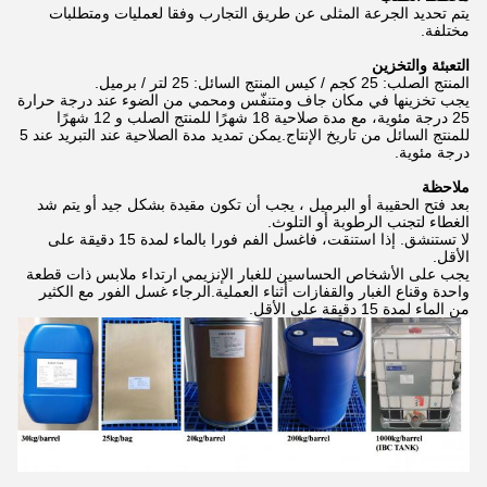
يتم تحديد الجرعة المثلى عن طريق التجارب وفقا لعمليات ومتطلبات
مختلفة.
التعبئة والتخزين
المنتج الصلب: 25 كجم / كيس المنتج السائل: 25 لتر / برميل.
يجب تخزينها في مكان جاف ومتنفّس ومحمي من الضوء عند درجة حرارة
25 درجة مئوية، مع مدة صلاحية 18 شهرًا للمنتج الصلب و 12 شهرًا
للمنتج السائل من تاريخ الإنتاج.يمكن تمديد مدة الصلاحية عند التبريد عند 5
درجة مئوية.
ملاحظة
بعد فتح الحقيبة أو البرميل ، يجب أن تكون مقيدة بشكل جيد أو يتم شد
الغطاء لتجنب الرطوبة أو التلوث.
لا تستنشق. إذا استنقت، فاغسل الفم فورا بالماء لمدة 15 دقيقة على
الأقل.
يجب على الأشخاص الحساسين للغبار الإنزيمي ارتداء ملابس ذات قطعة
واحدة وقناع الغبار والقفازات أثناء العملية.الرجاء غسل الفور مع الكثير
من الماء لمدة 15 دقيقة على الأقل.