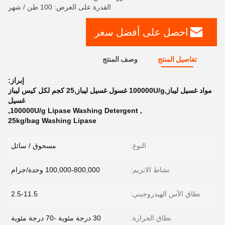
القدرة على العرض: 100 طن / شهر
احصل على أفضل سعر
تفاصيل المنتج
وصف المنتج
إبراز:
مواد غسيل ليباز,100000U/g غسول غسيل ليباز,25 كجم لكل كيس ليباز
غسيل
,
100000U/g Lipase Washing Detergent
,
25kg/bag Washing Lipase
النوع:
مسحوق / سائل
نشاط الانزيم:
100,000-800,000 وحدة/جرام
نطاق الأس الهيدروجيني:
2.5-11.5
نطاق الحرارة:
30 درجة مئوية -70 درجة مئوية