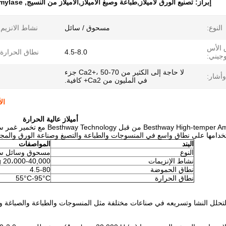
إبراز:
تصنيع الورق لأميلاز,طباعة وصبغ الأميلاز,الأميلاز من النسيج
,
Amylase
النوع:
مسحوق / سائل
نشاط الانزيم:
 الأس
4.5-8.0
نطاق الحرارة:
وجيني:
لا حاجة إلى الكثير من Ca2+، 50-70 جزء
وأشار:
في المليون من Ca2+ كافية.
ال
أميلاز عالية الحرارة
دامها على نطاق واسع في المنسوجات والطباعة والتصبغ وصناعة الورق والمجال
البند
المواصفات
النوع
مسحوق وسائل سا
نشاط الإنزيمات
20،000-40,000 U/g
نطاق الحموضة
4.5-80
نطاق الحرارة
55°C-95°C
حلل النشا وتسريعه في صناعات مختلفة مثل المنسوجات والطباعة والصباغة وصن