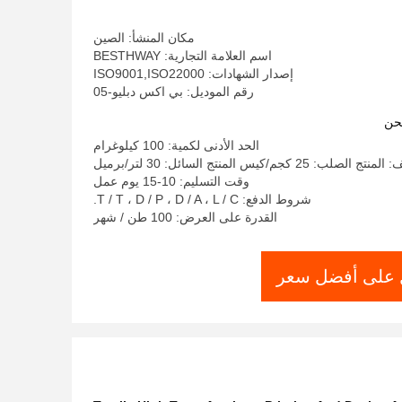
مكان المنشأ: الصين
اسم العلامة التجارية: BESTHWAY
إصدار الشهادات: ISO9001,ISO22000
رقم الموديل: بي اكس دبليو-05
حن
الحد الأدنى لكمية: 100 كيلوغرام
25 كجم/كيس المنتج السائل: 30 لتر/برميل
وقت التسليم: 10-15 يوم عمل
شروط الدفع: T / T ، D / P ، D / A ، L / C.
القدرة على العرض: 100 طن / شهر
على أفضل سعر