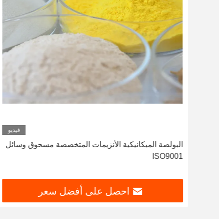
ديو
فيديو
ل
البولصة الميكانيكية الأنزيمات المتخصصة مسحوق وسائل
ISO9001
احصل على أفضل سعر