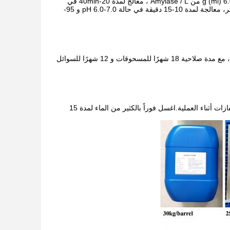
في عملية إزالة الإنزيمات ، الجرعة الموصى بها (Amylase 20,000 U / g): جرعة للتسمم: 2.0-6.0 g (ml) من Amylase / L ، معالج لمدة 20-40min في
حالة pH6.0-7.0 و 85-95 ° C.الجرعة لوسيلة البخار المستمر: 4.0-10.0 غرام (مل) من أميلاز/ لتر، معالجة لمدة 10-15 دقيقة في حالة pH 6.0-7.0 و 95-
يجب أن يتم تخزينها في مكان جاف ومتنفّس ومحمي من الضوء عند درجة حرارة 25 درجة مئوية، مع مدة صلاحية 18 شهرًا للمسحوقات و 12 شهرًا للسوائل
يجب على الأشخاص الحساسين للغبار الإنزيمي ارتداء ملابس ذات قطعة واحدة وقناع الغبار والقفازات أثناء العملية.اغسل فوراً بالكثير من الماء لمدة 15