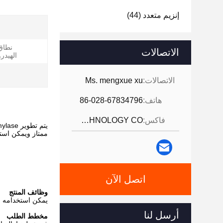
إنزيم متعدد
(44)
نطاق
الاتصالات
الهيدر
الاتصالات:
Ms. mengxue xu
هاتف:
86-028-67834796
فاكس:
JINTANG BESTWAY TECHNOLOGY CO
يتم تطوير Besthway High-temper Amylase من قبل Besthway Technology مع تخمير غمر سائل واستخراج
ممتاز ويمكن استخ
اتصل الآن
وظائف المنتج
يمكن استخدامه لت
أرسل لنا
مخطط الطلب