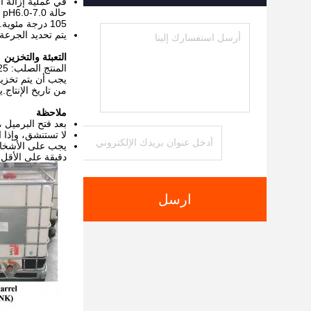
105 درجة مئوية.
يتم تحديد الجرعة 
التعبئة والتخزين
المنتج الصلب: 25 كجم / كيس المنتج السائل: 30 لتر / برميل.
من تاريخ الإنتاج.يمكن
ملاحظة
بعد فتح البرميل 
لا تستنشق، وإذا استنقت
دقيقة على الأقل.
ارسل