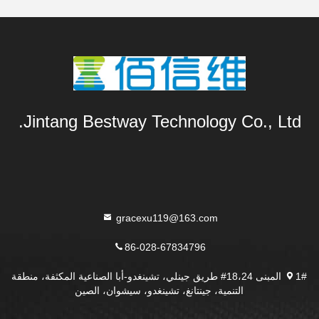
Jintang Bestway Technology Co., Ltd.
gracexu119@163.com
86-028-67834796
1# المبنى 18،24# طريق جينلي، تشينغدو-أبا الصناعية المكثفة، منطقة
التنمية، جينتانغ، تشينغدو، سيشوان، الصين