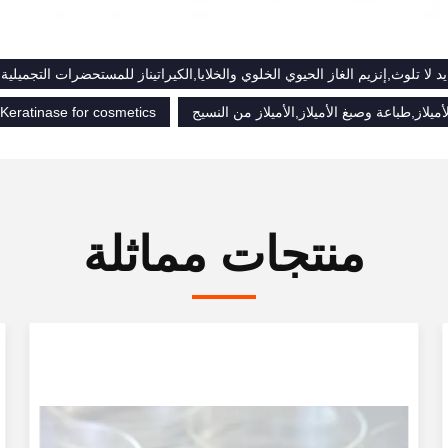
د لا تلوث,إنزيم الغاز الحيوي الخلوي والخلايا,الكيراتيناز للمستحضرات التجميلية
ميلاز,طباعة وصبغ الأميلاز,الأميلاز من النسيج
Keratinase for cosmetics
منتجات مماثلة