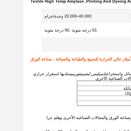
Textile High Temp Amylase
,
Printing And Dyeing 
20.000-40.000 وحدة/جرام
55 درجة مئوية -95 درجة مئوية
أميلاز عالي الحرارة للنسيج والطباعة والصباغة ، صناعة الورق
باسيليس ليشينيفورميس
لديها استقرار حراري
ات الصناعية الأخرى.
ئلة
اعة الورق والمجالات الصناعية الأخرى وهلم جرا.