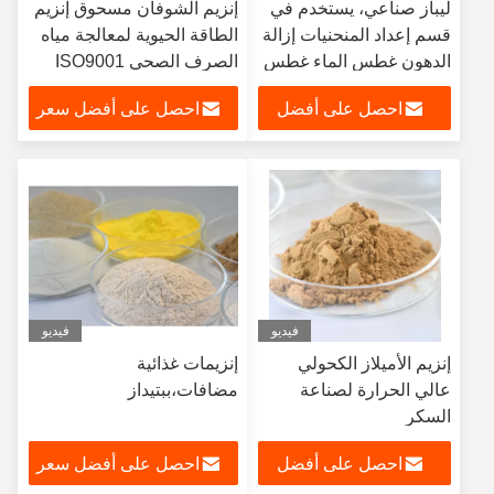
ليباز صناعي، يستخدم في
إنزيم الشوفان مسحوق إنزيم
قسم إعداد المنحنيات إزالة
الطاقة الحيوية لمعالجة مياه
الدهون غطس الماء غطس
الصرف الصحي ISO9001
الرماد
احصل على أفضل
احصل على أفضل سعر
سعر
فيديو
فيديو
إنزيم الأميلاز الكحولي
إنزيمات غذائية
عالي الحرارة لصناعة
مضافات،ببتيداز
السكر
احصل على أفضل
احصل على أفضل سعر