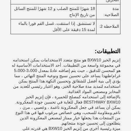
مدة
18 شهرًا للمنتج الصلب و 12 شهرًا للمنتج السائل
الصلاحية:
من تاريخ الإنتاج
لا تستنشق. إذا استنقت، غسل الفم فورا بالماء
الملاحظة 2:
لمدة 15 دقيقة على الأقل
التطبيقات:
إنزيم الخبز BXW10 هو منتج متعدد الاستخدامات يمكن استخدامه
في مجموعة واسعة من التطبيقات. أحد الاستخدامات الأساسية له
هو كمحسن للدقيق ، حيث يتم إضافته عادةً بمعدل 3،000-5،000
غرام/طنهذا يساعد على تحسين نسيج ونوعية المنتج النهائي ، مما
يؤدي إلى بنية أفضل للشقائق وتحسين النكهة.هذا المنتج يمكن
استخدامه لتمديد مدة صلاحية الخبز، وهو اعتبار رئيسي للعديد من
المخابز ومصنعي المواد الغذائية.
بالإضافة إلى استخدامه كمصلح للخميرة ، فإن إنزيم الخبز
BESTHWAY BXW10 فعال للغاية في تحسين جودة المعكرونة.
يمكن أن يساعد في جعل المعكرونة ناعمة ، وعصبي ، مرن ،
ناعم,ومقاومة للسحب، وهي خصائص مرغوب فيها في هذا النوع
من المنتجات.هذا يجعلها خيار ممتاز لمصنعي المعكرونة الذين
يتطلعون إلى تحسين جودة منتجاتهم.
ميزة رئيسية أخرى من إنزيم الخبز BXW10 هي قدرته على