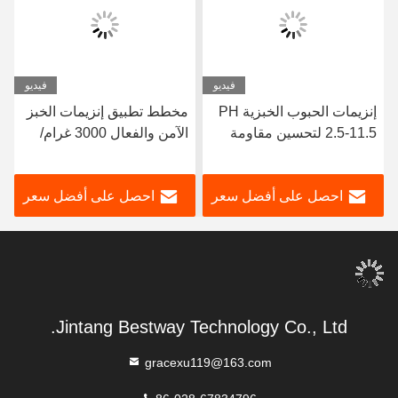
فيديو
فيديو
إنزيمات الحبوب الخبزية PH
مخطط تطبيق إنزيمات الخبز
2.5-11.5 لتحسين مقاومة
الآمن والفعال 3000 غرام/
الخبز للاستيقاظ وإعادة
طن مسحوق أبيض / سائل
التبخير
احصل على أفضل سعر
احصل على أفضل سعر
Jintang Bestway Technology Co., Ltd.
gracexu119@163.com