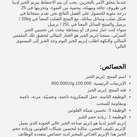
عندما يتعلق الأمر بالتخزين، يجب أن يتم الاحتفاظ بنزيم الخبز لدينا
في ظروف جافة ومهبلة، محمية من الضوء، وتخزينها في 25
درجة مئوية للحصول على أفضل النتائج.نحن نقدم منتجاتنا في
شكل صلب وسائل سائلة، مع المنتج الصلب المعبأ في 20kg /
برميل والمنتج السائل المعبأ في 25L / برميل.
سواء كنت خباز محترف أو ببساطة تبحث عن تحسين الخبز
المنزلي، منتجنا إنزيم الخبز هو الخيار المثالي لتحقيق تلك الملمس
المثالي والنكهة.اطلب إنزيم الخبز اليوم وخذ الخبز إلى المستوى
التالي!
الخصائص:
اسم المنتج: إنزيم الخبز
الإنزيمات الرئيسية: 100,000-800,000U/g
فئة المنتج: إنزيم الخبز
الوظيفة الثامنة: جعل المعكرونة ناعمة، وعصبيّة، مرنة، ناعمة
ومقاومة للسحب
الوظيفة 3: تحسين شبكة الغلوتين
الوظيفة 1: زيادة حجم الخبز
إنزيم الخبز لدينا هو إنزيم صناعة الخبز عالي الجودة الذي يعمل
كإنزيم تكييف العجين، مثالية لتحسين شبكات الغلوتين وزيادة حجم
الخبز.هذا الإنزيم الغذائي للمخبز لديه خصائص متعددة الوظائف