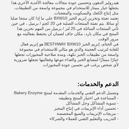
هيدروليز الدهون وتحسين جودة مجالات معالجة الأغذية الأخرى.هذا
يجعلها خيار ممتاز للاستخدام في مجموعة واسعة من التطبيقات،
مثل إنتاج الكعك والبسكويت والمعجنات.
تعتمد تعبئة وتخزين إنزيم الخبز BXW10 على ما إذا كان منتجا صلبا
أو سائلا. يتم تعبئة المنتجات الصلبة في 20 كجم / برميل ، في حين
تأتي المنتجات السائلة في 25 لتر / برميل.من المهم تخزين هذا
المنتج في مكان بارد، مكان جاف لضمان أن يحتفظ بفعاليته مع
مرور الوقت.
في الختام، إنزيم الخبز BESTHWAY BXW10 هو إنزيم فعال
للغاية لترتيب العجينة والذي هو مثالي للاستخدام في مجموعة
واسعة من تطبيقات الخبز.نكهة، ومدة صلاحية المخبوزات تجعلها
خيارًا ممتازًا لمصانع الخبز والغذاء.تنوعها وفعاليتها تجعلها ضرورية
لأي شخص يرغب في تحسين جودة المخبوزات.
الدعم والخدمات:
وتشمل الدعم التقني والخدمات المقدمة لمنتج Bakery Enzyme:
- المساعدة في اختيار المنتج وتطبيقه
- تسوية المشاكل وحل المشاكل
- تحسين أداء الإنزيمات في إنتاج المخبز
- مزيجات الإنزيمات والصيغ المخصصة
- التدريب والتعليم التقني للعملاء والشركاء