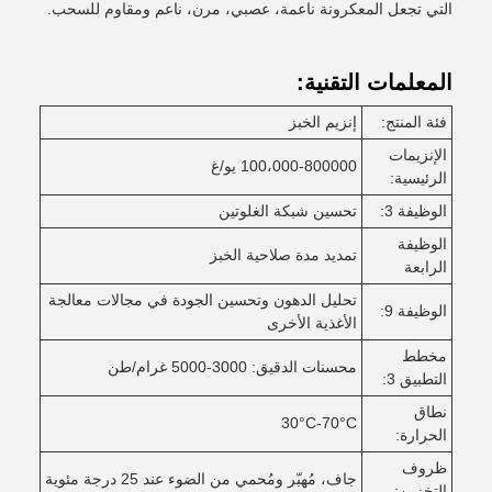
التي تجعل المعكرونة ناعمة، عصبي، مرن، ناعم ومقاوم للسحب.
المعلمات التقنية:
فئة المنتج:
إنزيم الخبز
الإنزيمات
100،000-800000 يو/غ
الرئيسية:
الوظيفة 3:
تحسين شبكة الغلوتين
الوظيفة
تمديد مدة صلاحية الخبز
الرابعة
تحليل الدهون وتحسين الجودة في مجالات معالجة
الوظيفة 9:
الأغذية الأخرى
مخطط
محسنات الدقيق: 3000-5000 غرام/طن
التطبيق 3:
نطاق
30°C-70°C
الحرارة:
ظروف
جاف، مُهبّر ومُحمي من الضوء عند 25 درجة مئوية
التخزين: