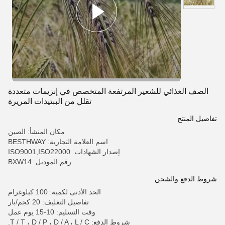
الصف الغذائي للشعير المرتفعة المتخصص في إنزيمات متعددة
تقلل من الببتيدات المريرة
تفاصيل المنتج
مكان المنشأ: الصين
اسم العلامة التجارية: BESTHWAY
إصدار الشهادات: ISO9001,ISO22000
رقم الموديل: BXW14
شروط الدفع والشحن
الحد الأدنى لكمية: 100 كيلوغرام
تفاصيل التغليف: 20 كجم/بار
وقت التسليم: 10-15 يوم عمل
شروط الدفع: T / T ، D / P ، D / A ، L / C.