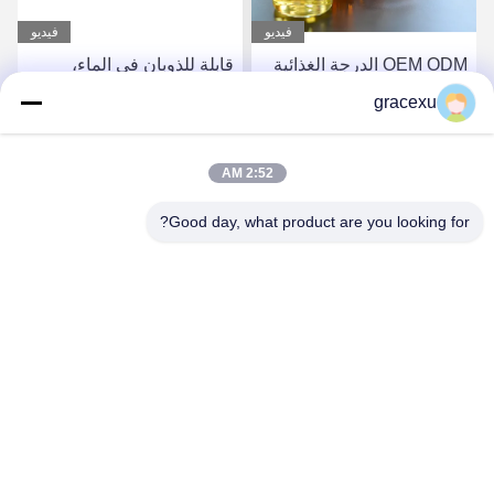
فيديو
فيديو
OEM ODM الدرجة الغذائية
قابلة للذوبان في الماء،
الإنزيمات الكاتالازة الدقيق
إنزيمات أكسدة الجلوكوز،
gracexu
المحفز عامل تخفيف
مضادة للاستحمام
احصل على أفضل سعر
احصل على أفضل سعر
2:52 AM
Good day, what product are you looking for?
Jintang Bestway Technology Co., Ltd.
gracexu119@163.com
86-028-67834796
1# المبنى 18،24# طريق جينلي، تشينغدو-أبا الصناعية المكثفة،
منطقة التنمية، جينتانغ، تشينغدو، سيشوان، الصين