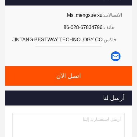
الاتصالات:
Ms. mengxue xu
هاتف:
86-028-67834796
فاكس:
JINTANG BESTWAY TECHNOLOGY CO
اتصل الآن
أرسل لنا