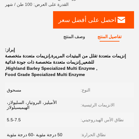
القدرة على العرض: 100 طن / شهر
احصل على أفضل سعر
تفاصيل المنتج
وصف المنتج
إبراز:
إنزيمات متعددة تقلل من الببتيدات المريرة,إنزيمات متعددة متخصصة
للشعير,إنزيمات متعددة متخصصة ذات جودة غذائية
,
Highland Barley Specialized Multi Enzyme
,
Food Grade Specialized Multi Enzyme
النوع:
مسحوق
الأميليز، البروتياز، السليولاز،
الانزيمات الرئيسية:
الهيميسيلولاز
نطاق الأس الهيدروجيني:
5.5-7.5
نطاق الحرارة:
50 درجة مئوية -60 درجة مئوية