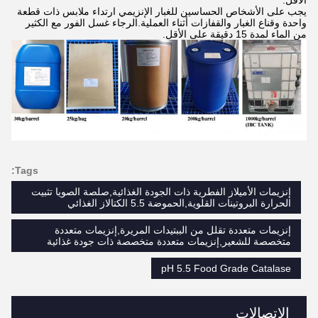
الأقل.
يجب على الأشخاص الحساسين للغبار الإنزيمي ارتداء ملابس ذات قطعة
واحدة وقناع الغبار والقفازات أثناء العملية.الرجاء غسل الفور مع الكثير
من الماء لمدة 15 دقيقة على الأقل.
Tags:
إنزيمات الأميلاز الفطرية ذات الجودة الغذائية,صلصة الصويا تثبيت
الحرارة البروتينات القلوية,الحموضة 5.5 الكتالاز الغذائي
إنزيمات متعددة تقلل من الببتيدات المريرة,إنزيمات متعددة
متخصصة للشعير,إنزيمات متعددة متخصصة ذات جودة غذائية
pH 5.5 Food Grade Catalase
الاتصالات