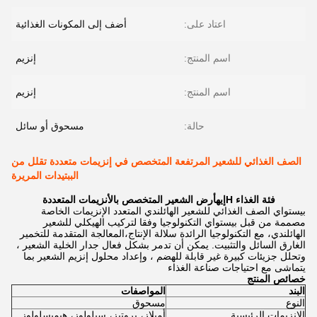
اعتاد على:
أضف إلى المكونات الغذائية
اسم المنتج:
إنزيم
اسم المنتج:
إنزيم
حالة:
مسحوق أو سائل
الصف الغذائي للشعير المرتفعة المتخصص في إنزيمات متعددة تقلل من
الببتيدات المريرة
فئة الغذاء H
إيه
أرض الشعير المتخصص بالأنزيمات المتعددة
بيستواي الصف الغذائي للشعير الهائلندي المتعدد الإنزيمات الخاصة
مصممة من قبل بيستواي التكنولوجيا وفقا لتركيب الهيكلي للشعير
الهائلندي، مع التكنولوجيا الرائدة سلالة الإنتاج،المعالجة المتقدمة للتخمير
الغارق السائل والتثبيت. يمكن أن تدمر بشكل فعال جدار الخلية الشعير ،
وتحلل جزيئات كبيرة غير قابلة للهضم ، وإعداد محلول إنزيم الشعير بما
يتماشى مع احتياجات صناعة الغذاء
خصائص المنتج
البند
المواصفات
النوع
مسحوق
الإنزيمات الرئيسية
أميلاز، بروتيز، سيلولوز، هيميسلولوز