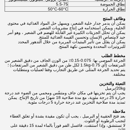
نطاق الحموضة
5.5-75
نطاق الحرارة
50°C-60°C
وظائف المنتج
يمكن أن يدمر جدار خلية الشعير، ويسهل حل المواد الغذائية في محتوى
الخلية، ويمكن استخدامه في إنتاج مشروبات الشعير.
يمكن أن تحلل الجزيئات الكبيرة غير القابلة للهضم في الشعير ، وهو أمر
جيد لامتصاص الإنسان وتحسين القيمة الغذائية للمنتج.
يمكن أن يقلل من تأثير الببتيدات المريرة من خلال التدهور المحدد
للبروتيزات المحددة وتحسين نكهة المنتج.
مخطط الطلب
الجرعة الموصى بها: 0.075-0.15٪ من الوزن الجاف من دقيق الشعير من
المرتفعات (أي 0.75-1.5kg لكل طن من دقيق الشعير من المرتفعات) ؛
يتم تحديد الجرعة المثلى عن طريق التجارب وفقا لعمليات ومتطلبات
مختلفة.
التعبئة والتخزين
20kg/برميل
يجب أن يتم تخزينها في مكان جاف ومتنفّس ومحمي من الضوء عند درجة
حرارة 25 درجة مئوية، مع مدة صلاحية 18 شهرًا من تاريخ الإنتاج. يمكن
تمديد مدة صلاحية التخزين عند درجة حرارة 5 درجات مئوية.
ملاحظة
بعد فتح الحقيبة أو البرميل ، يجب أن تكون مقيدة بشدة أو تغلق الغطاء
لتجنب الرطوبة أو التلوث.
لا تستنشق، وإذا استنقت، فاغسل الفم فوراً بالماء لمدة 15 دقيقة على