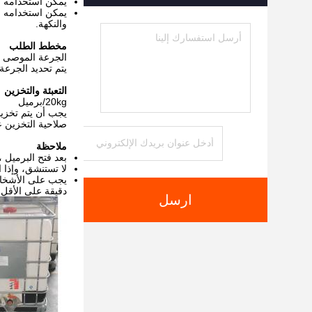
يمكن استخدامه كإ
يمكن استخدامه في 
والنكهة.
مخطط الطلب
الجرعة الموصى بها: 100-500 غ
يتم تحديد الجرعة
التعبئة والتخزين
20kg/برميل
صلاحية التخزين عند درجة
ملاحظة
بعد فتح البرميل 
لا تستنشق، وإذا استنقت
دقيقة على الأقل.
ارسل