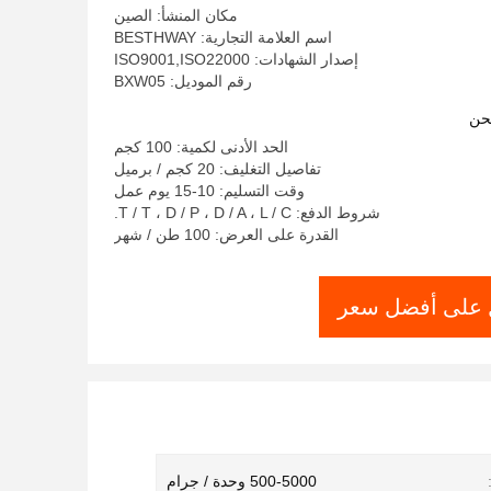
مكان المنشأ: الصين
اسم العلامة التجارية: BESTHWAY
إصدار الشهادات: ISO9001,ISO22000
رقم الموديل: BXW05
حن
الحد الأدنى لكمية: 100 كجم
تفاصيل التغليف: 20 كجم / برميل
وقت التسليم: 10-15 يوم عمل
شروط الدفع: T / T ، D / P ، D / A ، L / C.
القدرة على العرض: 100 طن / شهر
على أفضل سعر
500-5000 وحدة / جرام