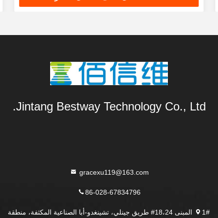
Jintang Bestway Technology Co., Ltd.
gracexu119@163.com
86-028-67834796
1# المبنى 18،24# طريق جينلي، تشينغدو-أبا الصناعية المكثفة، منطقة