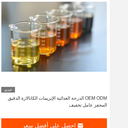
ديو
فيديو
 الغذائي
OEM ODM الدرجة الغذائية الإنزيمات الكاتالازة الدقيق
المحفز عامل تخفيف
احصل على أفضل سعر