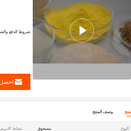
شروط الدفع والش
احصل 
نتج
وصف المنتج
النوع:
مسحوق
نشاط الانزيم: