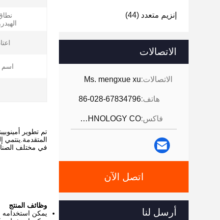
إنزيم متعدد
(44)
نطاق
الهيدر
اعتا
الاتصالات
اسم ا
الاتصالات:
Ms. mengxue xu
هاتف:
86-028-67834796
فاكس:
JINTANG BESTWAY TECHNOLOGY CO
تم تطوير أمينوبيب
المتقدمة.ينتمي إل
في مختلف الصناعا
اتصل الآن
وظائف المنتج
أرسل لنا
يمكن استخدامه في