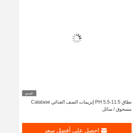
فيديو
نطاق PH 5.5-11.5 إنزيمات الصف الغذائي Catalase
مسحوق / سائل
وسائ
احصل على أفضل سعر