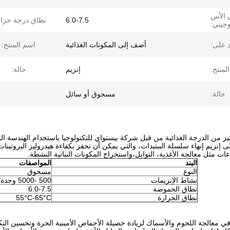
 الأس
6.0-7.5
نطاق درجة حرار
وجيني:
د على:
أضف إلى المكونات الغذائية
اسم المنتج:
لمنتج:
إنزيم
حالة:
حالة:
مسحوق أو سائل
تيز من الدرجة الغذائية من قبل شركة بيستواي للتكنولوجيا باستخدام الهندسة الور
ى إنزيم إنهاء سلسلة الببتيدات، والتي يمكن أن تحفز بكفاءة هيدروليز البروتينات 
ت مثل معالجة الأغذية، التوابل،واستخراج المكونات النباتية النشطة.
البند
المواصفات
النوع
مسحوق
نشاط الإنزيمات
500 -5000 وحدة/غ
نطاق الحموضة
6.0-7.5
نطاق الحرارة
55°C-65°C
 معالجة اللحوم والأسماك لزيادة حصيلة الأحماض الأمينية الحرة وتحسين النكهة