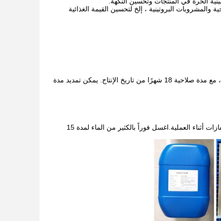
نية الحرة في المنتجات وتحسين النكهة.
 والمشروبات البروتينية ، إلخ لتحسين القيمة الغذائية
يجب أن يتم تخزينها في مكان جاف ومتنفّس ومحمي من الضوء عند درجة حرارة 25 درجة مئوية، مع مدة صلاحية 18 شهرًا من تاريخ الإنتاج. يمكن تمديد مدة
يجب على الأشخاص الحساسين للغبار الإنزيمي ارتداء ملابس ذات قطعة واحدة وقناع الغبار والقفازات أثناء العملية.اغسل فوراً بالكثير من الماء لمدة 15