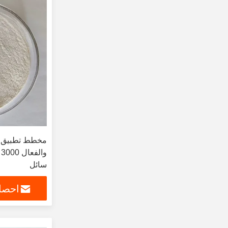
مخطط تطبيق إن
و
سائل
احصل