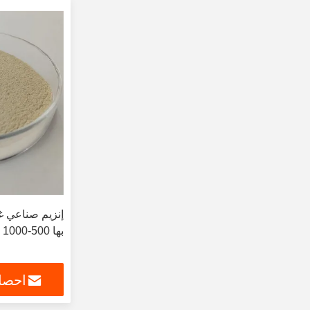
إنزيم صناعي غ
بها 500-1000 نشاط إنزيم 1000-2000
احصل