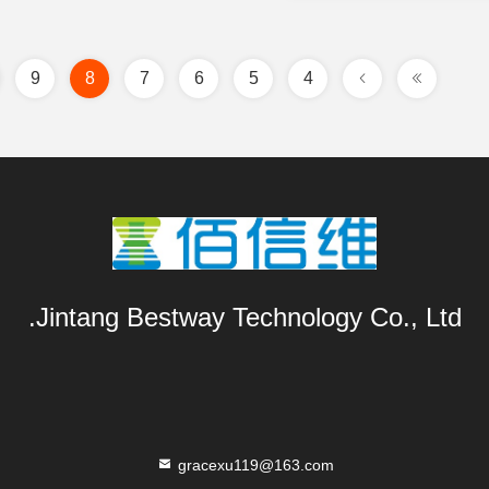
9
8
7
6
5
4
Jintang Bestway Technology Co., Ltd.
gracexu119@163.com