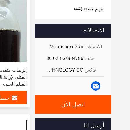
إنزيم متعدد
(44)
الاتصالات
الاتصالات:
Ms. mengxue xu
هاتف:
86-028-67834796
فاكس:
JINTANG BESTWAY TECHNOLOGY CO
إنزيمات متقدمة
المثلى لإزالة ا
الفيلم الحيوي
احصل
اتصل الآن
أرسل لنا