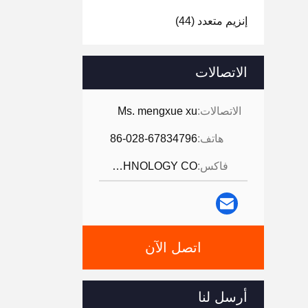
إنزيم متعدد
(44)
الاتصالات
الاتصالات:
Ms. mengxue xu
هاتف:
86-028-67834796
فاكس:
JINTANG BESTWAY TECHNOLOGY CO
اتصل الآن
أرسل لنا