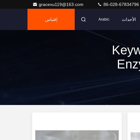
gracexu119@163.com
86-028-67834796
الأحداث
إقتباس
Arabic
Keyw
Enz