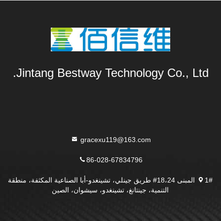
Jintang Bestway Technology Co., Ltd.
gracexu119@163.com
86-028-67834796
1# المبنى 18،24# طريق جينلي، تشينغدو-أبا الصناعية المكثفة، منطقة
التنمية، جينتانغ، تشينغدو، سيشوان، الصين