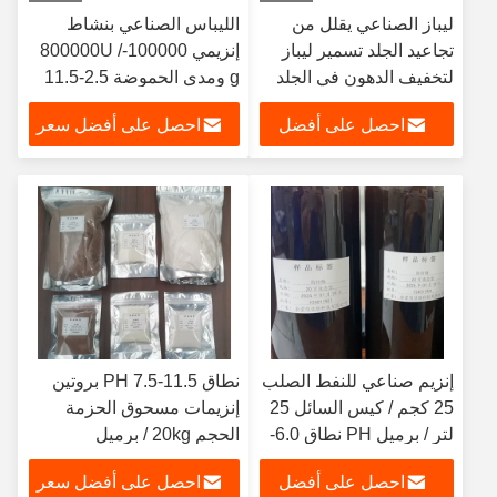
ليباز الصناعي يقلل من
الليباس الصناعي بنشاط
تجاعيد الجلد تسمير ليباز
إنزيمي 100000-800000U /
لتخفيف الدهون في الجلد
g ومدى الحموضة 2.5-11.5
احصل على أفضل
احصل على أفضل سعر
سعر
إنزيم صناعي للنفط الصلب
نطاق PH 7.5-11.5 بروتين
25 كجم / كيس السائل 25
إنزيمات مسحوق الحزمة
لتر / برميل PH نطاق 6.0-
الحجم 20kg / برميل
9.0 زيادة الكفاءة في إنتاج
احصل على أفضل
احصل على أفضل سعر
النفط