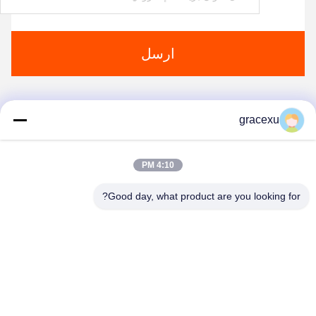
ارسل
gracexu
2
1
4:10 PM
Good day, what product are you looking for?
Jintang Bestway Technology Co., Ltd.
gracexu119@163.com