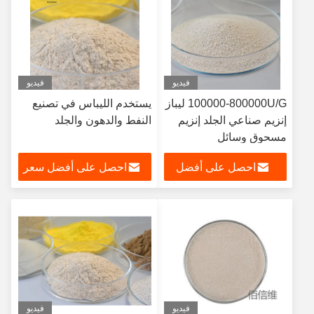
فيديو
فيديو
100000-800000U/G ليباز
يستخدم الليباس في تصنيع
إنزيم صناعي الجلد إنزيم
النفط والدهون والجلد
مسحوق وسائل
احصل على أفضل
احصل على أفضل سعر
سعر
فيديو
فيديو