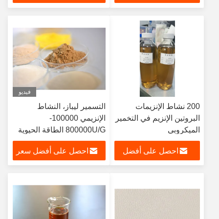
سعر
فيديو
200 نشاط الإنزيمات
التسمير ليباز، النشاط
البروتين الإنزيم في التخمير
الإنزيمي 100000-
الميكروبي
800000U/G الطاقة الحيوية
إنزيمات مسحوق / سائل، ليباز
احصل على أفضل
احصل على أفضل سعر
الصناعية
سعر