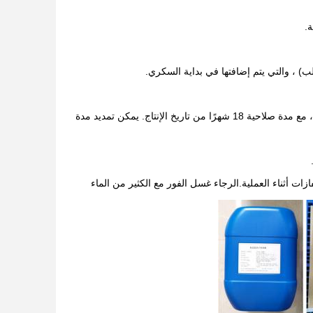
يجب أن يتم تخزينها في مكان جاف ومتنفّس ومحمي من الضوء عند درجة حرارة 25 درجة مئوية، مع مدة صلاحية 18 شهرًا من تاريخ الإنتاج. يمكن تمديد مدة
ات أثناء العملية.الرجاء غسل الفور مع الكثير من الماء