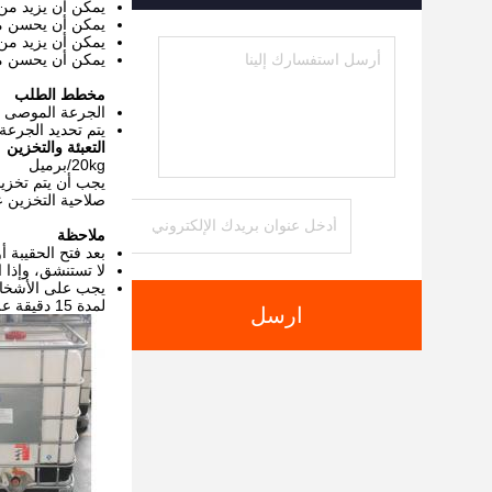
يمكن أن يزيد من إ
يمكن أن يحسن من 
يمكن أن يزيد من محتوى النيتروجين α- الأمينوي
يمكن أن يحسن من 
مخطط الطلب
الجرعة الموصى بها هي 0.02-0.05% من الوزن الجاف للصلب (أي 0.2-0.5kg لكل طن من الصلب) ،
يتم تحديد الجرعة
التعبئة والتخزين
20kg/برميل
صلاحية التخزين عند درجة
ملاحظة
بعد فتح الحقيبة 
لا تستنشق، وإذا استنقت
يجب على الأشخاص 
لمدة 15 دقيقة على الأقل.
ارسل