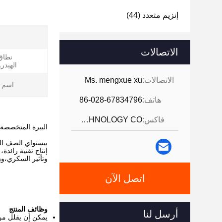
إنزيم متعدد
(44)
الاتصالات
نطاق
الهيدر
الاتصالات:
Ms. mengxue xu
اسم ا
هاتف:
86-028-67834796
فاكس:
JINTANG BESTWAY TECHNOLOGY CO
البيرة المتخصصة 
بيستواي الصف الغذ
إنتاج تقنية رائدة
وتأثير السكري،وزيادة معتدلة في محتوى الن
اتصل الآن
وظائف المنتج
أرسل لنا
يمكن أن يقلل من 