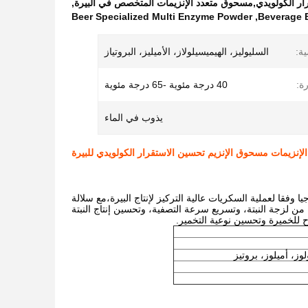
رار الكولويدي,مسحوق متعدد الإنزيمات المتخصص في البيرة
,
Beer Specialized Multi Enzyme Powder
,
Beverage E
ية:
السليوليز، الهيميسيلولاز، الأميليز، البروتياز
ة:
40 درجة مئوية -65 درجة مئوية
يذوب في الماء
إنزيمات مسحوق الإنزيم تحسين الاستقرار الكولويدي للبيرة
وفقا لعملية السكريات عالية التركيز لإنتاج البيرة،مع سلالة
ة من لزجة النبتة، وتسريع سرعة التصفية، وتحسين إنتاج النبتة
وز، أميلوز، بروتيز