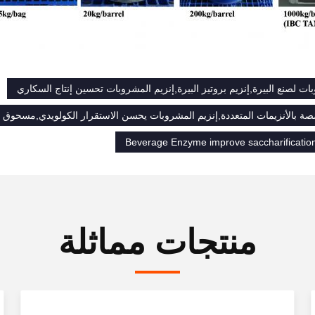
ات لصنع البيرة,إنزيم بروتيز البيرة,إنزيم المشروبات تحسين إنتاج السكاري
صصة بالأنزيمات المتعددة,إنزيم المشروبات يحسن الاستقرار الكولويدي,مسحوق 
Beverage Enzyme improve saccharification
منتجات مماثلة