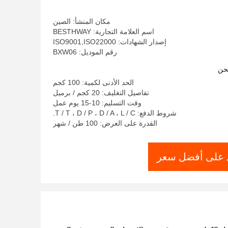
مكان المنشأ: الصين
اسم العلامة التجارية: BESTHWAY
إصدار الشهادات: ISO9001,ISO22000
رقم الموديل: BXW06
حن
الحد الأدنى لكمية: 100 كجم
تفاصيل التغليف: 20 كجم / برميل
وقت التسليم: 10-15 يوم عمل
شروط الدفع: T / T ، D / P ، D / A ، L / C.
القدرة على العرض: 100 طن / شهر
على أفضل سعر