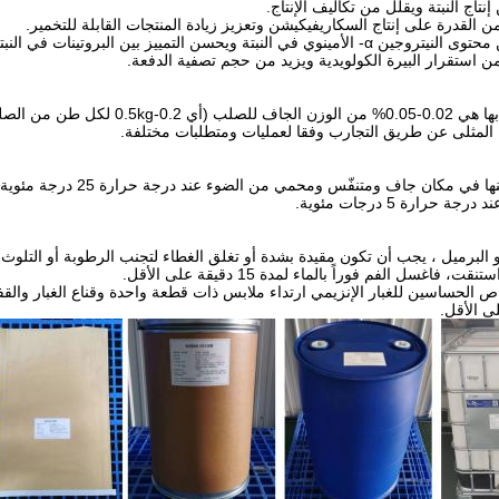
نتاج النبتة ويقلل من تكاليف الإنتاج.
القدرة على إنتاج السكاريفيكيشن وتعزيز زيادة المنتجات القابلة للتخمير.
 في النبتة ويحسن التمييز بين البروتينات في النبتة.
استقرار البيرة الكولويدية ويزيد من حجم تصفية الدفعة.
 والتي يتم إضافتها في بداية السكري.
 المثلى عن طريق التجارب وفقا لعمليات ومتطلبات مختلفة.
 حرارة 5 درجات مئوية.
أو البرميل ، يجب أن تكون مقيدة بشدة أو تغلق الغطاء لتجنب الرطوبة أو التلوث.
، فاغسل الفم فوراً بالماء لمدة 15 دقيقة على الأقل.
الحساسين للغبار الإنزيمي ارتداء ملابس ذات قطعة واحدة وقناع الغبار والقفاز