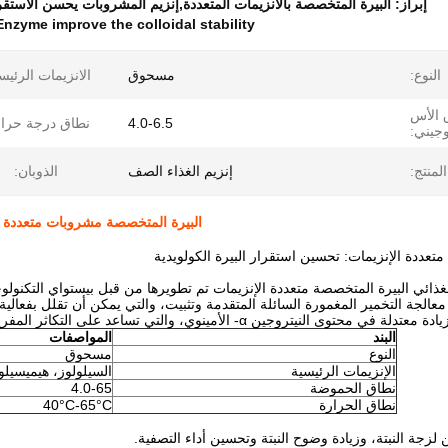
إبراز:
البيرة المتخصصة بالأنزيمات المتعددة,إنزيم المشروبات يحسن الاستق
nzyme improve the colloidal stability
النوع:
مسحوق
الانزيمات الرئيس
 الأس
4.0-6.5
نطاق درجة حرار
وجيني:
لمنتج:
إنزيم الغذاء الصف
الذوبان:
البيرة المتخصصة مشروبات متعددة ال
متعددة الإنزيمات: تحسين استقرار البيرة الكولويدية
ائي البيرة المتخصصة متعددة الإنزيمات تم تطويرها من قبل بيستواي التكنولوجيا 
، معالجة التخمير المغمورة السائلة المتقدمة وتثبيت، والتي يمكن أن تقلل بفعالي
يتروجين α- الأمينوي، والتي تساعد على التكاثر المفرح للخميرة وتحسين نوعية التخمير.
البند
المواصفات
النوع
مسحوق
الإنزيمات الرئيسية
السيلولوز، هيميسيلول
نطاق الحموضة
4.0-65
نطاق الحرارة
40°C-65°C
لزجة النبتة، وزيادة وضوح النبتة وتحسين أداء التصفية.