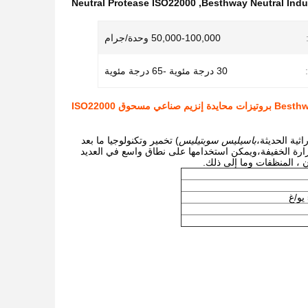
Neutral Protease ISO22000
,
Besthway Neutral Indu
50,000-100,000 وحدة/جرام
30 درجة مئوية -65 درجة مئوية
زات محايدة إنزيم صناعي مسحوق ISO22000
باسيليس سوبتيليس
) تخمير وتكنولوجيا ما بعد
رارة الخفيفة،ويمكن استخدامها على نطاق واسع في العديد
ن ، المنظفات وما إلى ذلك.