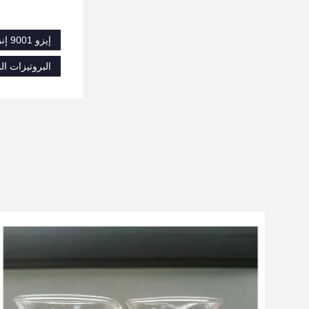
إيزو 9001 إنزيم مكافحة الصمغ في نفايات الورق,إنزيم مكافحة الصمغ في نفايات الورق,ISO9001 إنزيم الديزل الحيوي
البروتيزات المح