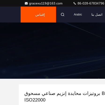
gracexu119@163.com
86-028-67834796
اتصل بنا
إقتباس
Arabic
Besthway بروتيزات محايدة إنزيم صناعي مسحوق
ISO22000