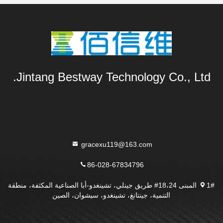
Jintang Bestway Technology Co., Ltd.
gracexu119@163.com
86-028-67834796
1# المبنى 18،24# طريق جينلي، تشينغدو-أبا الصناعية المكثفة، منطقة
التنمية، جينتانغ، تشينغدو، سيشوان، الصين