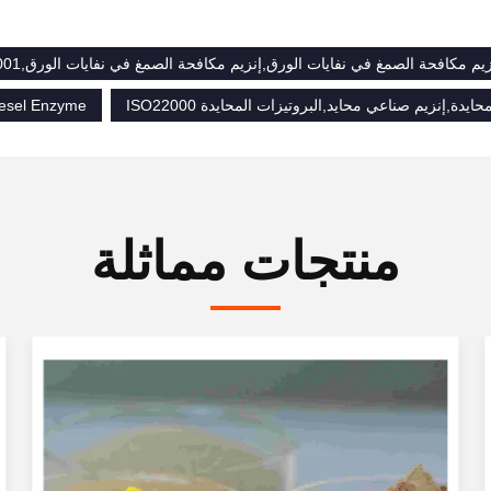
ايدة,إنزيم صناعي محايد,البروتيزات المحايدة ISO22000
iesel Enzyme
منتجات مماثلة