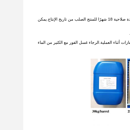
يجب تخزينها في مكان جاف ومتنفّس ومحمي من الضوء عند درجة حرارة 25 درجة مئوية، مع مدة صلاحية 18 شهرًا للمنتج الصلب من تاريخ الإنتاج.يمكن
ات أثناء العملية.الرجاء غسل الفور مع الكثير من الماء