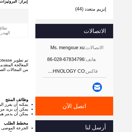
إبراز:
البروتيزات ا
إنزيم متعدد
(44)
نطاق
الاتصالات
الهيدر
الاتصالات:
Ms. mengxue xu
هاتف:
86-028-67834796
تم تطوير Besthway Neutral Protease بواسطة Besthway Technology باستخدام الهندسة الوراثية الحديثة،
المعالجة المتقدم
من المجالات الصن
فاكس:
JINTANG BESTWAY TECHNOLOGY CO
وظائف المنتج
يمكنه أن يفرز الب
اتصل الآن
يمكن أن يزيد من 
يمكن أن يدمر هيكل
مخطط الطلب
أرسل لنا
الجرعة الموصى بها: 500-1000 غر