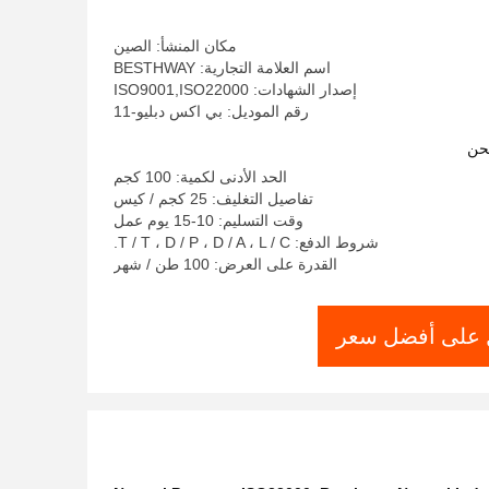
مكان المنشأ: الصين
اسم العلامة التجارية: BESTHWAY
إصدار الشهادات: ISO9001,ISO22000
رقم الموديل: بي اكس دبليو-11
حن
الحد الأدنى لكمية: 100 كجم
تفاصيل التغليف: 25 كجم / كيس
وقت التسليم: 10-15 يوم عمل
شروط الدفع: T / T ، D / P ، D / A ، L / C.
القدرة على العرض: 100 طن / شهر
على أفضل سعر