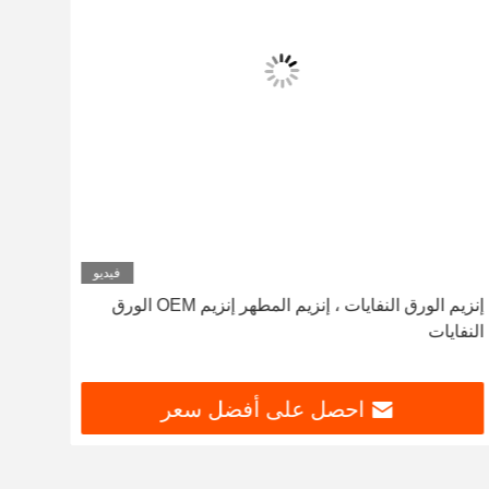
فيديو
إنزيم الورق النفايات ، إنزيم المطهر إنزيم OEM الورق
النفايات
المزي
احصل على أفضل سعر