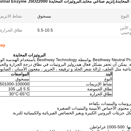
لمحايدة,إنزيم صناعي محايد,البروتيزات المحايدة ISO22000
,
strial Enzyme
النوع:
مسحوق
نشاط الانزيم:
 الأس
5.5-10.5
نطاق الحرارة:
وجيني:
Besthway بروتي
البروتيزات المحايدة
ة. يمكن أن تحفز بشكل فعال هيدروليز البروتينات في نطاق درجة الحرارة والح
اعية مثل العلف، إزالة شعر الجلد و ترفيفه ، الحرير ، معجون الأسنان ، الصابو
البند
المواصفات
النوع
مسحوق
نشاط الإنزيمات
501000-100000 يو/غ
نطاق الحموضة
5.5 إلى 105
نطاق الحرارة
30°C-65°C
روتينات والببتيدات بكفاءة
محتوى الأحماض الأمينية والببتيدات الصغيرة
 جزيئات البروتين الكبيرة ويغير الخصائص الفيزيائية والكيميائية للتربة.
ام/طن.