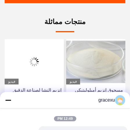
منتجات مماثلة
فيديو
فيديو
مسحوق إنزيم أميلوليتيكي
إنزيم النشا لصناعة الدقيق
لمدى PH 4.5-6.5 في
نطاق PH 4.5-6.5 وتجارب
gracexu
عمليات تصنيع مختلفة
تحديد الجرعة المثلى
احصل على أفضل سعر
احصل على أفضل سعر
12:49 PM