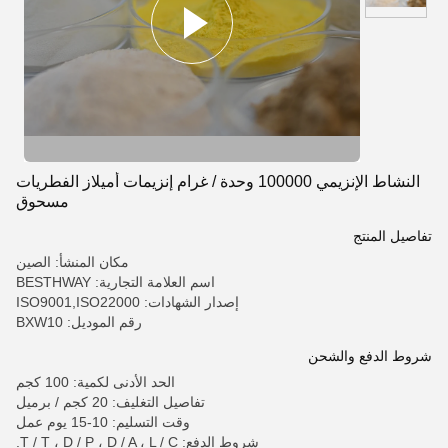
النشاط الإنزيمي 100000 وحدة / غرام إنزيمات أميلاز الفطريات
مسحوق
تفاصيل المنتج
مكان المنشأ: الصين
اسم العلامة التجارية: BESTHWAY
إصدار الشهادات: ISO9001,ISO22000
رقم الموديل: BXW10
شروط الدفع والشحن
الحد الأدنى لكمية: 100 كجم
تفاصيل التغليف: 20 كجم / برميل
وقت التسليم: 10-15 يوم عمل
شروط الدفع: T / T ، D / P ، D / A ، L / C.