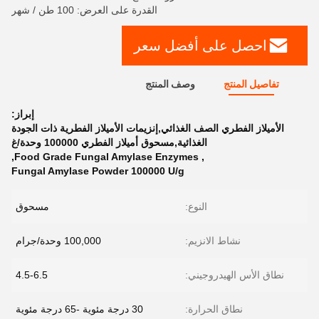
القدرة على العرض: 100 طن / شهر
احصل على أفضل سعر
تفاصيل المنتج
وصف المنتج
إبراز:
الأميلاز الفطري الصف الغذائي,إنزيمات الأميلاز الفطرية ذات الجودة
الغذائية,مسحوق أميلاز الفطري 100000 وحدة/غ
,
Food Grade Fungal Amylase Enzymes
,
Fungal Amylase Powder 100000 U/g
النوع:
مسحوق
نشاط الانزيم:
100,000 وحدة/جرام
نطاق الأس الهيدروجيني:
4.5-6.5
نطاق الحرارة:
30 درجة مئوية -65 درجة مئوية