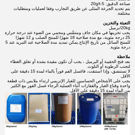
صناعة الدقيق: 5-20g/t
يتم تحديد الجرعة المثلى عن طريق التجارب وفقا لعمليات ومتطلبات
مختلفة.
التعبئة والتخزين
20kg/برميل
يجب تخزينها في مكان جاف ومتنفّس ومحمي من الضوء عند درجة حرارة
25 درجة مئوية، مع مدة صلاحية 18 شهرًا للمنتج الصلب و 12 شهرًا
للمنتج السائل من تاريخ الإنتاج.يمكن تمديد مدة الصلاحية عند التبريد عند 5
درجة مئوية.
ملاحظة
بعد فتح الحقيبة أو البرميل ، يجب أن تكون مقيدة بشدة أو تغلق الغطاء
لتجنب الرطوبة أو التلوث.
لا تستنشق، وإذا استنقت، فاغسل الفم فوراً بالماء لمدة 15 دقيقة على
الأقل.
يجب على الأشخاص الحساسين للغبار الإنزيمي ارتداء ملابس ذات قطعة
واحدة وقناع الغبار والقفازات أثناء العملية.الرجاء غسل الفور مع الكثير
من الماء لمدة 15 دقيقة على الأقل.