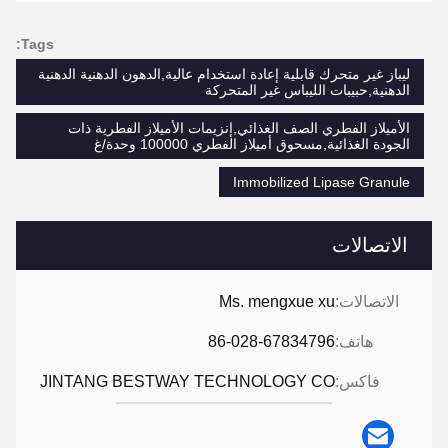
Tags:
ليباز غير متحرك قابلية إعادة استخدام عالية,الدهون الدهنية الدهنية
الدهنية,حبيبات الليباس غير المتحركة
الأميلاز الفطري الصف الغذائي,إنزيمات الأميلاز الفطرية ذات
الجودة الغذائية,مسحوق أميلاز الفطري 100000 وحدة/غ
Immobilized Lipase Granule
الاتصالات
الاتصالات:
Ms. mengxue xu
هاتف:
86-028-67834796
فاكس:
JINTANG BESTWAY TECHNOLOGY CO