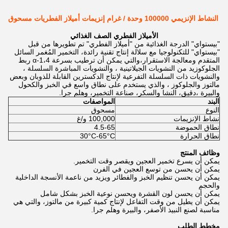
النشاط الإنزيمي 100000 وحدة / غرام إنزيمات أميلاز الفطريات مسحوق
الأميلاز الفطري الصف الغذائي
"بيستواي" الدرجة الغذائية من "أميلاز الفطري" تم تطويرها من قبل
"بيستواي" للتكنولوجيا مع سلالة إنتاج تقنية رائدة، التخمير المُغمر السائل
المتقدم ومعالجة الاستقرار،والتي يمكن أن ترطيب بسرعة α-1،4 ربط
الجلوكوزيد من النشويات الجيلاتينية ، والنشويات المباشرة السلسلة ،
والنشويات ذات السلسلة التفرعية لإنتاج الدكسترين القابلة للذوبان وبعض
مالتوز والجلوكوز ، والذي يستخدم على نطاق واسع في الخبز والكحول
والبيرة ،دقيق، النشا والسكر، صناعة التخمير، وهلم جرا.
البند
المواصفات
النوع
مسحوق
نشاط الإنزيمات
100,000 و/غ
نطاق الحموضة
4.5-65
نطاق الحرارة
30°C-65°C
وظائف المنتج
يمكن أن يسرع تخمير العجين ويقصر وقت التخمير.
يمكن أن يحسن من توسع العجين في الفرن
يمكن أن يحسن تنظيم الخبز والفطائر ويزيد من ناعمة الأنسجة الداخلية
والحجم
يمكن أن يحسن لون القشرة ويحسن نوعية الخبز بشكل شامل
يمكن أن يطيل من وقت التفاعل لإنتاج كمية كبيرة من مالتوز، والتي هي
مناسبة لصنع النبيذ الأصفر، والبيرة وهلم جرا.
مخطط الطلب